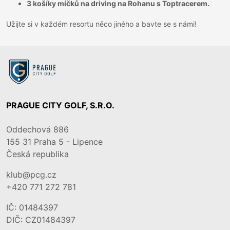
3 košíky míčků na driving na Rohanu s Toptracerem.
Užijte si v každém resortu něco jiného a bavte se s námi!
PRAGUE CITY GOLF, S.R.O.
Oddechová 886
155 31
Praha 5 - Lipence
Česká republika
klub@pcg.cz
+420 771 272 781
IČ: 01484397
DIČ: CZ01484397