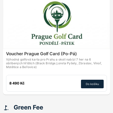
Voucher Prague Golf Card (Po-Pá)
Výhodná golfová karta pro Prahu a okolí nabízí 7 her na 6
oblíbených hřištích (Black Bridge,Loreta Pyšely, Zbraslav, Vinoř,
Mstětice a Beřovice)
8 490 Kč
Do košíku
Green Fee