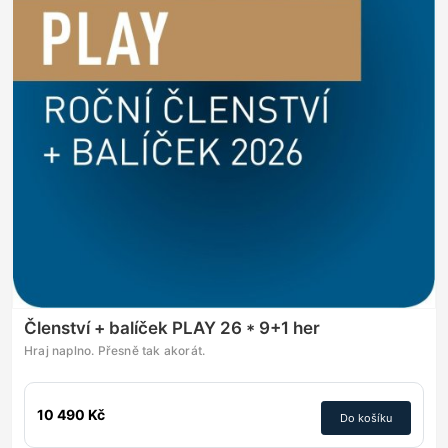
Členství + balíček PLAY 26 * 9+1 her
Hraj naplno. Přesně tak akorát.
10 490 Kč
Do košíku