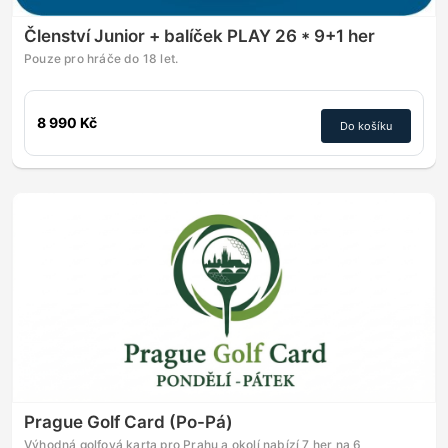
Členství Junior + balíček PLAY 26 * 9+1 her
Pouze pro hráče do 18 let.
8 990 Kč
Do košíku
Prague Golf Card (Po-Pá)
Výhodná golfová karta pro Prahu a okolí nabízí 7 her na 6