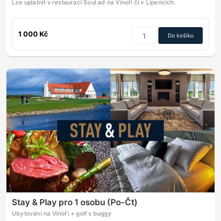
Lze uplatnit v restauraci Soul.ad na Vinoři či v Lipencích.
1 000 Kč
Do košíku
Stay & Play pro 1 osobu (Po-Čt)
Ubytování na Vinoři + golf s buggy