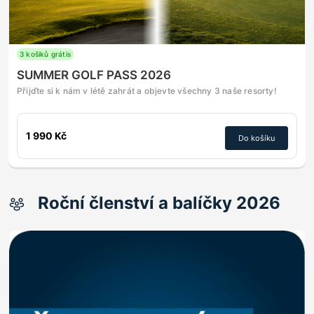
3 košiků grátis
SUMMER GOLF PASS 2026
Přijďte si k nám v létě zahrát a objevte všechny 3 naše resorty!
1 990 Kč
Do košíku
Roční členství a balíčky 2026