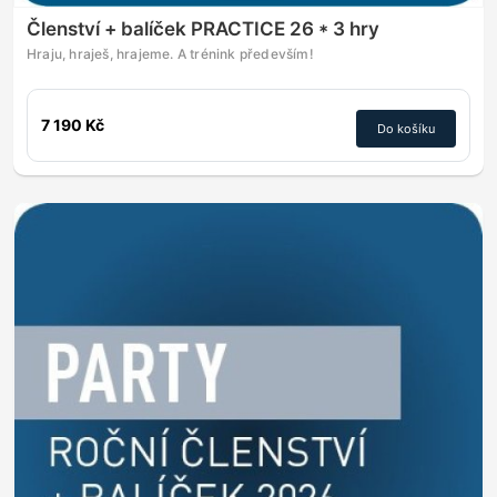
Členství + balíček PRACTICE 26 * 3 hry
Hraju, hraješ, hrajeme. A trénink především!
7 190 Kč
Do košíku