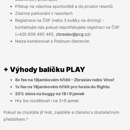
Přístup na všechna sportoviště a do prostor resortů
Zdarma parkování v resortech
Registrace na ČGF (nebo 3 košíky na driving) -
kontaktujte nás pokud nepotřebujete registraci na ČGF
(+420 608 495 465,
zbraslav@pcg.cz
)
Nelze kombinovat s Platinum členstvím
+ Výhody balíčku PLAY
8x fee na 18jamkovém hřišti – Zbraslav nebo Vinoř
1x fee na 18jamkovém hřišti pro hosta do flightu
20% sleva na buggy na 18 i 9 jamek
Hry lze rozdělovat i na 2x9 jamek
Pokud se chystáte jít hrát, zajistěte si členství s dostatečným
předstihem.*