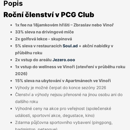
Popis
Roční členství v PCG Club
1x fee na 18jamkovém hřišti – Zbraslav nebo Vinoř
33% sleva na drivingové míče
2x golfová lekce - skupinová
5% sleva v restauracích
Soul.ad
+ akční nabídky v
přůběhu roku
2x vstup do areálu
Jezero.ooo
1x vstup do wellness ve Vinoři (otevření v průběhu roku
2026)
15% sleva na ubytování v Apartmánech ve Vinoři
Výhody je možné čerpat do konce sezóny 2026
Členství a výhody nejsou přenosné na jinou osobu ani do
dalšího roku
Výhodné ceny na akce pro veřejnost (společenské
události, sportovní akce, degustace, kino)
Zdarma půjčovna sportovního vybavení (pingpong,
badminton, petanque)