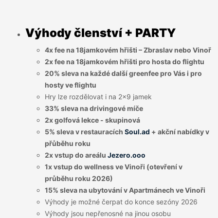
Výhody členství + PARTY
4x fee na 18jamkovém hřišti – Zbraslav nebo Vinoř
2x fee na 18jamkovém hřišti pro hosta do flightu
20% sleva na každé další greenfee pro Vás i pro
hosty ve flightu
Hry lze rozdělovat i na 2x9 jamek
33% sleva na drivingové míče
2x golfová lekce - skupinová
5% sleva v restauracích
Soul.ad
+ akční nabídky v
přůběhu roku
2x vstup do areálu
Jezero.ooo
1x vstup do wellness ve Vinoři (otevření v
průběhu roku 2026)
15% sleva na ubytování v Apartmánech ve Vinoři
Výhody je možné čerpat do konce sezóny 2026
Výhody jsou nepřenosné na jinou osobu